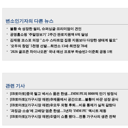
변소인
기자의 다른 뉴스
불황 속 성장한 씰리, 슈퍼싱글·프리미엄이 견인
공영홈쇼핑 '주말장보기' 2주간 판로지원액 6억 달성
김재원 코스포 의장 "소수 스타트업 집중 지원보다 다양한 생태계 필요"
'모두의 창업' 5천명 선발…최연소 13세·최연장 78세
'2026 골프존 차이나오픈' 국내 예선 프로부 하승빈2·이준희 공동 1위
관련 기사
[IB토마토]중국 털고 넥서스 품은 한샘…IMM PE의 8000억 만기 방정식
[IB토마토](가구시장 재편)③제품에서 공간으로…불황이 바꾼 성장 공식
[IB토마토](가구시장 재편)②모두 외형 후퇴…비용 통제가 실적 갈랐다
'과징금·소송'에 고배당 멈춘 한샘…5년차 'IMM PE' 엑시트 제동
[IB토마토](가구시장 재편)①앱이 쇼룸 됐다…전통 가구사의 생존 전략