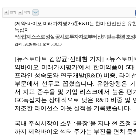
크게
작게
(제약·바이오 미래가치평가)①R&D는 한미·안전판은 유
녹십자
“산업계 스스로 성실 공시로 투자자로부터 신뢰받는 환경 조성
입력 : 2026-06-11 오후 5:30:13
[뉴스토마토 김양균·신태현 기자] <뉴스토마토
약바이오 미래가치평가'에서 한미약품이 5대
프라인 성숙도와 연구개발(R&D) 비중, 라이
부문에서 선두로 꼽혔습니다. 유한양행은 
서 지표 준수율 및 기업 리스크에서 높은 평
GC녹십자는 상대적으로 낮은 R&D 비중 및 
저조한 라이선스 아웃 실적을 기록했습니다.
국내 주식시장이 소위 ‘불장’을 지나 현 조정
까지 제약바이오 섹터 주가는 부진을 면치 못