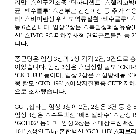
리맙’ △안구건조증 ‘탄파너셉트’ △헬리코박
균 ‘펙수클루’ △경부근 긴장이상 등 추가 적응
타’ △비미란성 위식도역류질환 ‘펙수클루’ △
등 6건입니다. 임상 2상은 △특발성폐섬유증(I
신’ △IVIG-SC 피하주사형 면역글로불린 등
니다.
종근당은 임상 3상과 2상 각각 2건, 3건으로 총
이었습니다. 임상 3상은 △남성형 탈모 ‘CKD-8
‘CKD-383’ 등이며, 임상 2상은 △심방세동 ‘CK
형 탈모 ‘CKD-498’ △이상지질혈증 CETP 저해제
으로 조사됐습니다.
GC녹십자는 임상 3상이 2건, 2상은 3건 등 총
임상 3상은 △수두백신 ‘배리셀라주’ △만성 
‘GC1102’ 등이며, 임상 2상은 △대상포진백신 ‘M
101’ △성인 Tdap 혼합백신 ‘GC3111B’ △파브리