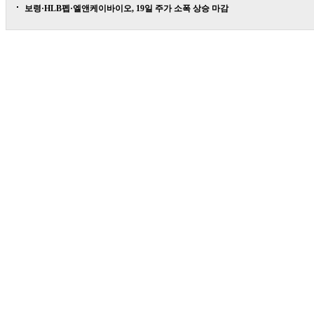
보령·HLB펩·엘앤케이바이오, 19일 주가 소폭 상승 마감