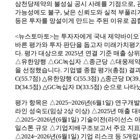
삼천당제약의 불성실 공시 사례를 기점으로, 
가능성에도 불구, 낮은 신뢰도와 실적 부풀리기
등은 투자를 망설이게 만드는 주된 이유로 꼽
<뉴스토마토>는 투자자에게 국내 제약바이오 
바른 평가와 투자 판단을 돕고자 미래가치평
다. 평가 대상으로 2025년 연결 기준 매출 상
△유한양행 △GC녹십자 △종근당 △대웅제약
을 선정했습니다. 기업별 종합 평가(총점) 
C(55.7점) △유한양행 C(55.3점) △종근당 D(3
D(34.5점) △GC녹십자 D(33.5점) 순으로 
평가 항목은 △2025~2026년(6월1일) 연구개발
라인 성숙도(임상 2상 이상) △2025년 매출 대
△2025~2026년(6월1일) 기술이전(라이선스 아
일스톤 규모 △기업지배구조보고서 주요 지표
△2024~2026년(6월1일) 기업 리스크 등 5개