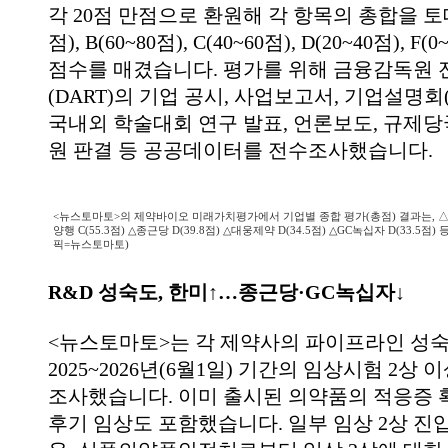
각 20점 만점으로 환원해 각 항목의 총합을 토대로
점), B(60~80점), C(40~60점), D(20~40점), 
점수를 매겼습니다. 평가를 위해 금융감독원
(DART)의 기업 공시, 사업보고서, 기업설명회(
국내외 학술대회 연구 발표, 언론보도, 규제당
원 판결 등 공공데이터를 전수조사했습니다.
<뉴스토마토>의 제약바이오 미래가치평가에서 기업별 종합 평가(총점) 결과는, △한미
양행 C(55.3점) △종근당 D(39.8점) △대웅제약 D(34.5점) △GC녹십자 D(33.5
픽=뉴스토마토)
R&D 성숙도, 한미↑…종근당·GC녹십자↓
<뉴스토마토>는 각 제약사의 파이프라인 성
2025~2026년(6월1일) 기간의 임상시험 2상
조사했습니다. 이미 출시된 의약품의 적응증 
후기 임상도 포함했습니다. 일부 임상 2상 진