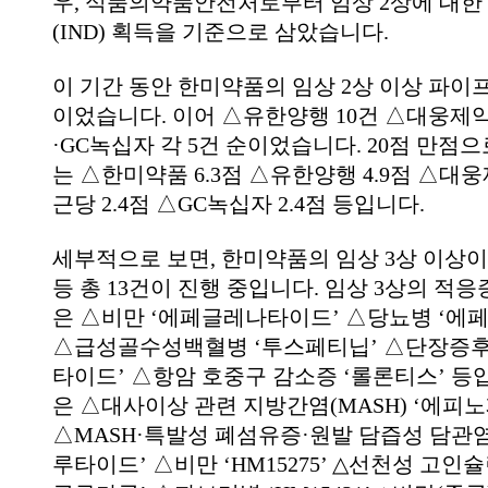
우, 식품의약품안전처로부터 임상 2상에 대
(IND) 획득을 기준으로 삼았습니다.
이 기간 동안 한미약품의 임상 2상 이상 파이프
이었습니다. 이어 △유한양행 10건 △대웅제약
·GC녹십자 각 5건 순이었습니다. 20점 만점
는 △한미약품 6.3점 △유한양행 4.9점 △대웅
근당 2.4점 △GC녹십자 2.4점 등입니다.
세부적으로 보면, 한미약품의 임상 3상 이상이 5
등 총 13건이 진행 중입니다. 임상 3상의 적
은 △비만 ‘에페글레나타이드’ △당뇨병 ‘에
△급성골수성백혈병 ‘투스페티닙’ △단장증후
타이드’ △항암 호중구 감소증 ‘롤론티스’ 등입
은 △대사이상 관련 지방간염(MASH) ‘에피
△MASH·특발성 폐섬유증·원발 담즙성 담관
루타이드’ △비만 ‘HM15275’ △선천성 고인