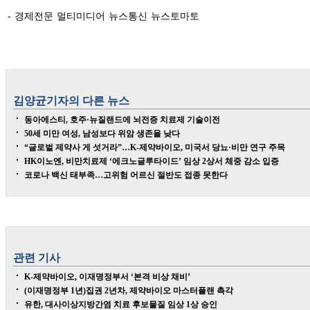
- 경제전문 멀티미디어 뉴스통신 뉴스토마토
김양균
기자의 다른 뉴스
동아에스티, 호주·뉴질랜드에 뇌전증 치료제 기술이전
50세 미만 여성, 남성보다 위암 생존율 낮다
“글로벌 제약사 게 섯거라”…K-제약바이오, 미국서 당뇨·비만 연구 주목
HK이노엔, 비만치료제 ‘에크노글루타이드’ 임상 2상서 체중 감소 입증
코로나 백신 태부족…고위험 어르신 절반도 접종 못한다
관련 기사
K-제약바이오, 이재명정부서 ‘본격 비상 채비’
(이재명정부 1년)집권 2년차, 제약바이오 마스터플랜 촉각
유한, 대사이상지방간염 치료 후보물질 임상 1상 승인