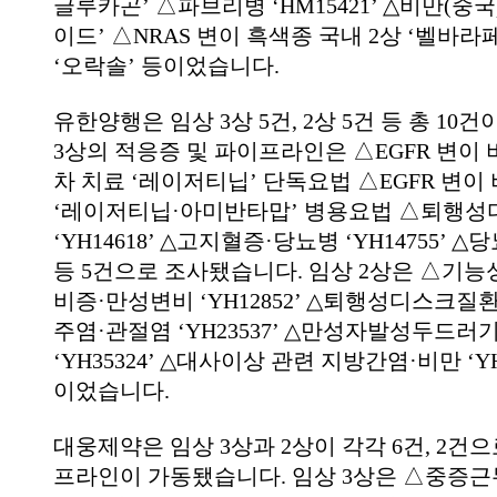
글루카곤’ △파브리병 ‘HM15421’ △비만(중
이드’ △NRAS 변이 흑색종 국내 2상 ‘벨바라
‘오락솔’ 등이었습니다.
유한양행은 임상 3상 5건, 2상 5건 등 총 10
3상의 적응증 및 파이프라인은 △EGFR 변이
차 치료 ‘레이저티닙’ 단독요법 △EGFR 변
‘레이저티닙·아미반타맙’ 병용요법 △퇴행
‘YH14618’ △고지혈증·당뇨병 ‘YH14755’ △당뇨
등 5건으로 조사됐습니다. 임상 2상은 △기
비증·만성변비 ‘YH12852’ △퇴행성디스크질환 ‘
주염·관절염 ‘YH23537’ △만성자발성두드러
‘YH35324’ △대사이상 관련 지방간염·비만 ‘YH2
이었습니다.
대웅제약은 임상 3상과 2상이 각각 6건, 2건으
프라인이 가동됐습니다. 임상 3상은 △중증근