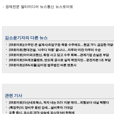
- 경제전문 멀티미디어 뉴스통신 뉴스토마토
김소윤
기자의 다른 뉴스
[IB토마토](수주만 큰 설계사)①압구정·목동 수주에도…현금 70% 급감한 까닭
[IB토마토]현대건설, '사우디 악몽' 끝나나…자푸라·마잔 마무리 수순
[IB토마토]아이파크현산, 화정 사고 딛고 수주 회복…관계기업 손실은 부담
[IB토마토]SK에코플랜트, 반도체 공사로 실적 뛰었지만…운전자본 1조 부담
[IB토마토](IB&피플)김미정 법무법인 바른 변호사
관련 기사
[IB토마토]다산네트웍스, 적자 내는 DZS 지분 매각…외형보다 내실 택했다
(특징주)5G 장비주 동반 강세…설비투자 기대감
오후 증시, 코스피 2076 상승세 코스닥 644 하락세