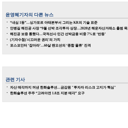
윤영혜
기자의 다른 뉴스
“내심 1등”…싱가포르 아태본부서 그리는 KR의 기술 표준
안병길 해진공 사장 “9월 선박 조각투자 상장…2028년 해운자산거래소 출범 목
해진공 보증 통했다…국적선사 민간 선박금융 비중 7%로 ‘반등’
(기자수첩)'시끄러운 권리'의 가치
포스코인터 ‘잡아라’…60살 팬오션의 ‘종합 물류’ 진격
관련 기사
자산 매각까지 꺼낸 한화솔루션…금감원 "투자자 리스크 고지가 핵심"
한화솔루션 주주 “고려아연 1.8조 지분 매각” 요구