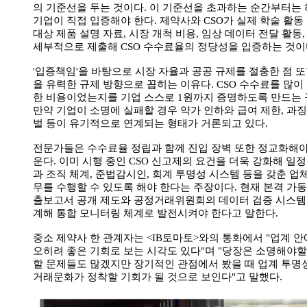
의 기준선을 두는 것이다. 이 기준선을 초과하는 순간부터는
기업이 직접 입증해야 한다. 제약사와 CSO가 실제 학술 활동
대상 제품 설명 자료, 시장 개척 비용, 임상 데이터 전달 활동,
세부적으로 제출해 CSO 수수료율의 정당성을 입증하는 것이
'입증책임'을 바탕으로 시장 자율과 공공 규제를 절충한 점 또
을 유력한 규제 방향으로 꼽히는 이유다. CSO 수수료를 많이
한 비용이었는지를 기업 스스로 1원까지 증명하도록 만드는
만약 기업이 소명에 실패할 경우 약가 인하와 급여 제한, 과징
벌 등이 유기적으로 연계되는 형태가 거론되고 있다.
전문가들은 수수료율 정립과 함께 진입 장벽 또한 정교화해야
운다. 이미 시행 중인 CSO 신고제의 요건을 더욱 강화해 일
과 조직 체계, 준법감시인, 회계 투명성 시스템 등을 갖춘 업
무를 수행할 수 있도록 해야 한다는 주장이다. 현재 본격 가
출보고서 공개 제도와 공정거래위원회의 데이터 검증 시스템
계해 통합 모니터링 체계로 발전시켜야 한다고 말한다.
중소 제약사 한 관계자는 <IB토마토>와의 통화에서 "업계 
오히려 좋은 기회로 보는 시각도 있다"며 "당장은 소명해야할
할 문제들도 많겠지만 장기적인 관점에서 봤을 때 업계 투명
거래문화가 정착할 기회가 될 것으로 보인다"고 말했다.