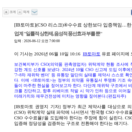
크게
작게
[IB토마토](CSO 리스크)④수수료 상한보다 입증책임…
업계 "일률적 상한제, 음성적 풍선효과 부를 뿐"
입력 : 2026-06-12 오전 7:00:00
이 기사는
2026년 06월 10일 10:16
IB토마토
유료 페이지
에
보건복지부가 CSO(의약품 판촉영업자) 위탁계약 현황 조사에
강한 계도 신호를 보냈다. 2024년 10월 CSO 신고제 도입 이후
'7~8차 재위탁 벤더' 등 유통망 말단의 실태를 제약사 스스로 
다. 이에 <IB토마토>는 정부의 의약품 유통질서 투명화 기조 
들이 마주한 현실을 짚어보고자 한다. 다단계 재위탁 구조에서 
크를 진단하고, 향후 리베이트 적발 시 약가 인하 등으로 이어질
미래가치와 재무건전성에 미치는 영향을 짚어본다.(편집자주)
[IB토마토 권영지 기자] 정부가 최근 제약사를 대상으로
(CSO) 위탁계약 실태 파악에 나서면서 '한국형 CSO 수수료
CSO 수수료율)'을 도입해야 한다는 주장에 힘이 실린다. C
입증해 정당성을 검증하는 구조로 전환해야 한다는 얘기다.