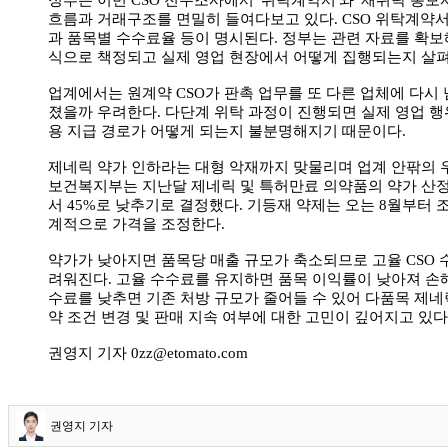
정부는 이번 CSO 전수조사에서 '위탁계약서'와 '재위탁 통보
흐름과 거래구조를 면밀히 들여다보고 있다. CSO 위탁계약
과 품목별 수수료율 등이 명시된다. 정부는 관련 자료를 확보
식으로 책정되고 실제 영업 현장에서 어떻게 집행되는지 살펴
업계에서는 원계약 CSO가 판촉 업무를 또 다른 업체에 다시
졌을까 우려한다. 다단계 위탁 과정이 진행되면 실제 영업 행
용 지급 경로가 어떻게 되는지 불분명해지기 때문이다.
제네릭 약가 인하라는 대형 악재까지 맞물리며 업계 안팎의 
보건복지부는 지난달 제네릭 및 특허만료 의약품의 약가 산정률
서 45%로 낮추기로 결정했다. 기등재 약제는 오는 8월부터 
계적으로 가격을 조정한다.
약가가 낮아지면 품목당 매출 규모가 축소되므로 고율 CSO
려워진다. 고율 수수료를 유지하면 품목 이익률이 낮아져 손해
수료를 낮추면 기존 처방 규모가 줄어들 수 있어 다품목 제네
약 조건 변경 및 판매 지속 여부에 대한 고민이 깊어지고 있다
권영지 기자 0zz@etomato.com
권영지 기자