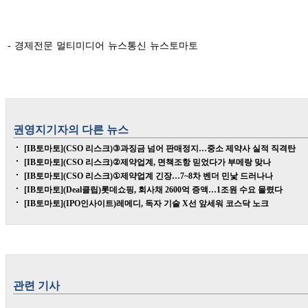
- 경제전문 멀티미디어 뉴스통신 뉴스토마토
권영지
기자의 다른 뉴스
[IB토마토](CSO 리스크)③과징금 넘어 판매정지…중소 제약사 실적 직격탄
[IB토마토](CSO 리스크)②제약업계, 면책조항 믿었다가 부메랑 맞나
[IB토마토](CSO 리스크)①제약업계 긴장…7~8차 벤더 민낯 드러나나
[IB토마토](Deal클립)롯데쇼핑, 회사채 2600억 증액…1조원 수요 몰렸다
[IB토마토](IPO인사이트)레메디, 독자 기술 X선 앞세워 코스닥 노크
관련 기사