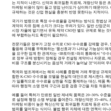
는 지적이 나온다. 신약과 희귀질환 치료제, 개량신약 등은 
마케팅 비용이 많이 들고 영업 난이도가 상이하기 때문이다.
규제하는 것은 산업 현실을 충분히 반영 못한다는 지적이다.
국가가 법령으로 특정 수수료율을 강제하는 방식도 헌법상 
계약의 자유 침해 소지가 크다는 우려가 있다. 일반 산업군
시장 자율에 맡기면서 유독 제약 CSO만 별도 규제로 묶는 것
에 부합하는지도 확인이 필요하다.
전문가들은 정부가 고정 수치로 CSO 수수료를 강제할 경우, 
활용해 규제를 무력화하는 '풍선효과'가 나타날 가능성이 매우
을 요구한 업계 한 관계자는 <IB토마토>와의 통화에서 "수
로 정부 규제 방향이 정해질 경우 컨설팅 계약이나 자문료, 제
비용 구조를 분산시키는 음성적 거래가 늘어날 것"이라며 우
학계와 법조계에서는 해외 사례를 종합해 거래 투명성 규제와
합한 K-CSO 수수료율 모델을 현실적 대안으로 제시한다. 해
가 일률적으로 수수료율 상한을 직접 통제하는 대신, 제품 
따라 행정적 소명 면제 구간과 집중 검증 구간을 차등 적용하
예를 들어 특허가 만료된 일반 제네릭 품목은 20~30% 수준
로 설정해 행정 소명 부담을 줄여준다. 개량신약은 35~40%,
마케팅 비중이 높은 혁신신약 및 희귀질환 치료제 등은 45%
범위를 열어두는 식이다. 불법 행위 자체에 대한 면책이 아니