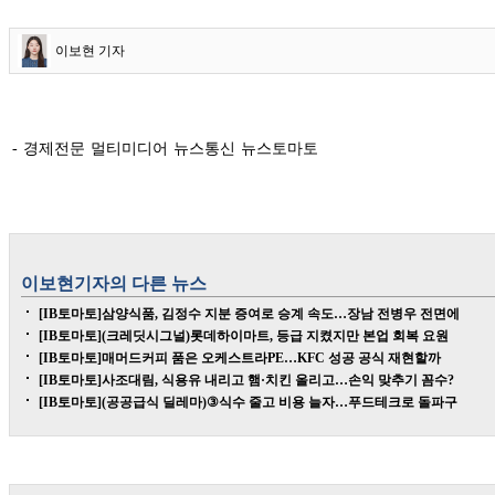
이보현 기자
- 경제전문 멀티미디어 뉴스통신 뉴스토마토
이보현
기자의 다른 뉴스
[IB토마토]삼양식품, 김정수 지분 증여로 승계 속도…장남 전병우 전면에
[IB토마토](크레딧시그널)롯데하이마트, 등급 지켰지만 본업 회복 요원
[IB토마토]매머드커피 품은 오케스트라PE…KFC 성공 공식 재현할까
[IB토마토]사조대림, 식용유 내리고 햄·치킨 올리고…손익 맞추기 꼼수?
[IB토마토](공공급식 딜레마)③식수 줄고 비용 늘자…푸드테크로 돌파구