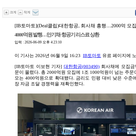
크게
작게
[IB토마토](Deal클립)대한항공, 회사채 흥행…2000억 모집
4000억원 발행…만기채·항공기 리스료 상환
입력 : 2026-06-09 오후 4:23:10
이 기사는
2026년 06월 9일 16:23
IB토마토
유료 페이지
에 
[IB토마토 이보현 기자]
대한항공(003490)
회사채에 모집금액
문이 몰렸다. 총 2000억원 모집에 1조 1000억원이 넘는 주
모는 4000억원으로 확대됐다. 금리도 민평 대비 낮은 수준
장 자금 조달 경쟁력을 재확인했다.