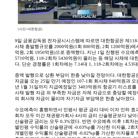
(사진=대한항공)
9일 금융감독원 전자공시시스템에 따르면 대한항공은 제118-1회
사채 총발행규모를 2000억원(1회 800억원, 2회 1200억원)에서 
억원, 2회 1950억원)으로 증액했다. 지난 1일 진행된 수요예측
5710억원, 118-2회차 5430억원이 몰리는 등 해당 사채에 
다. 단순 경쟁률은 1회차에는 7.14대 1, 118-2회차에는 4.53
증액 발행으로 상환 부담이 한층 낮아질 전망이다. 대한항공
자금을 오는 25일 만기 예정인 107-1회 회사채 840억원과 오는
년 1월 31일까지 지급예정일인 3403억원의 항공기 리스료를
사채 발행 자금 외 부족한 자금은 자체 자금으로 충당할 예정이
의 회사채 자금이 몰리며 자기자금 부담액은 한층 낮아졌다.
수요예측이 흥행하면서 민평사 평균 금리 대비 이자 인하 효과도
회차 모두 미간 채권평가회사 4사의 금리 산술평균보다 낮아진
산술평균 금리는 모두 0.3%였다. 반면 수요예측 이후 1회차
별민평 수익률의 산술평균에 -0.03%p를 가산한 이자율, 2회
개별민평 수익률의 산술평균에 -0.02%p를 가산한 이자율로 