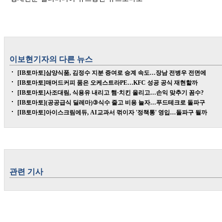
이보현
기자의 다른 뉴스
[IB토마토]삼양식품, 김정수 지분 증여로 승계 속도…장남 전병우 전면에
[IB토마토]매머드커피 품은 오케스트라PE…KFC 성공 공식 재현할까
[IB토마토]사조대림, 식용유 내리고 햄·치킨 올리고…손익 맞추기 꼼수?
[IB토마토](공공급식 딜레마)③식수 줄고 비용 늘자…푸드테크로 돌파구
[IB토마토]아이스크림에듀, AI교과서 꺾이자 '정책통' 영입…돌파구 될까
관련 기사