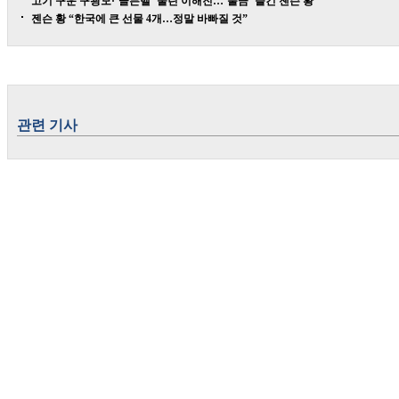
고기 구운 구광모·‘골든벨’ 울린 이해진…‘불금’ 즐긴 젠슨 황
젠슨 황 “한국에 큰 선물 4개…정말 바빠질 것”
관련 기사