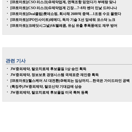
[IB토마토](CSO 리스크)②제약업계, 면책조항 믿었다가 부메랑 맞나
[IB토마토](CSO 리스크)①제약업계 긴장…7~8차 벤더 민낯 드러나나
[IB토마토](Deal클립)롯데쇼핑, 회사채 2600억 증액…1조원 수요 몰렸다
[IB토마토](IPO인사이트)레메디, 독자 기술 X선 앞세워 코스닥 노크
[IB토마토](크레딧시그널)SK텔레콤, 유심 유출 후폭풍에도 재무 방어
관련 기사
JW중외제약, 탈모치료제 후보물질 1상 승인 획득
JW중외제약, 정보보호 경영시스템 국제표준 재인증 획득
[IB토마토](헬스케어 AI 대전환)③해외는 임상까지…한국은 가이드라인 공백
(특징주)JW중외제약, 탈모신약 기대감에 상승
JW중외제약, 탈모치료제 후보물질 미국 특허 등록