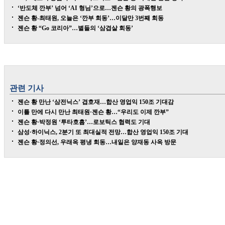
‘반도체 깐부’ 넘어 ‘AI 형님’으로…젠슨 황의 광폭행보
젠슨 황-최태원, 오늘은 ‘깐부 회동’…이달만 3번째 회동
젠슨 황 “Go 코리아”…별들의 ‘삼겹살 회동’
관련 기사
젠슨 황 만난 ‘삼전닉스’ 겹호재…합산 영업익 150조 기대감
이틀 만에 다시 만난 최태원·젠슨 황…“우리도 이제 깐부”
젠슨 황·박정원 ‘투타호흡’…로보틱스 협력도 기대
삼성·하이닉스, 2분기 또 최대실적 전망…합산 영업익 150조 기대
젠슨 황·정의선, 우래옥 평냉 회동…내일은 양재동 사옥 방문