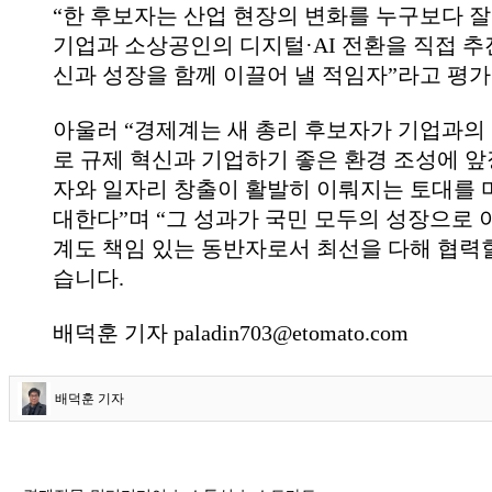
“
한 후보자는 산업 현장의 변화를 누구보다 잘
기업과 소상공인의 디지털·
AI
전환을 직접 추
신과 성장을 함께 이끌어 낼 적임자
”
라고 평
아울러
“
경제계는 새 총리 후보자가 기업과의
로 규제 혁신과 기업하기 좋은 환경 조성에 
자와 일자리 창출이 활발히 이뤄지는 토대를 
대한다
”
며
“
그 성과가 국민 모두의 성장으로
계도 책임 있는 동반자로서 최선을 다해 협력
습니다
.
배덕훈 기자 paladin703@etomato.com
배덕훈 기자