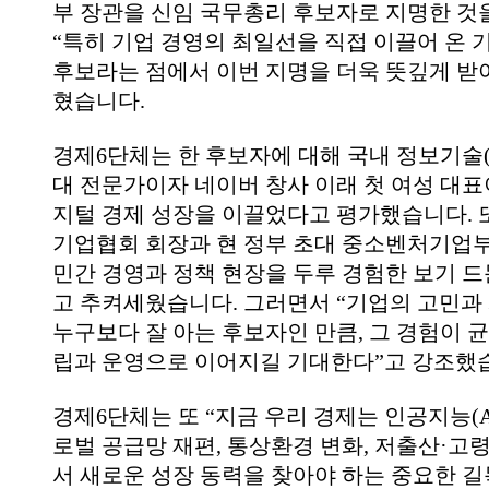
부 장관을 신임 국무총리 후보자로 지명한 것
“
특히 기업 경영의 최일선을 직접 이끌어 온 
후보라는 점에서 이번 지명을 더욱 뜻깊게 
혔습니다
.
경제
6
단체는 한 후보자에 대해 국내 정보기술
대 전문가이자 네이버 창사 이래 첫 여성 대표
지털 경제 성장을 이끌었다고 평가했습니다
.
기업협회 회장과 현 정부 초대 중소벤처기업
민간 경영과 정책 현장을 두루 경험한 보기 드
고 추켜세웠습니다
.
그러면서
“
기업의 고민과
누구보다 잘 아는 후보자인 만큼
,
그 경험이 균
립과 운영으로 이어지길 기대한다
”
고 강조했
경제
6
단체는 또
“
지금 우리 경제는 인공지능
(
로벌 공급망 재편
,
통상환경 변화
,
저출산·고령
서 새로운 성장 동력을 찾아야 하는 중요한 길