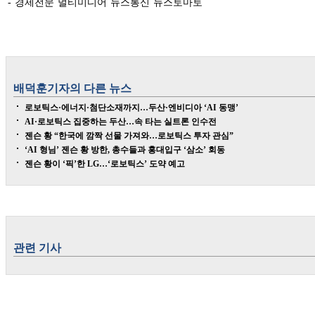
- 경제전문 멀티미디어 뉴스통신 뉴스토마토
배덕훈
기자의 다른 뉴스
로보틱스·에너지·첨단소재까지…두산·엔비디아 ‘AI 동맹’
AI·로보틱스 집중하는 두산…속 타는 실트론 인수전
젠슨 황 “한국에 깜짝 선물 가져와…로보틱스 투자 관심”
‘AI 형님’ 젠슨 황 방한, 총수들과 홍대입구 ‘삼소’ 회동
젠슨 황이 ‘픽’한 LG…‘로보틱스’ 도약 예고
관련 기사