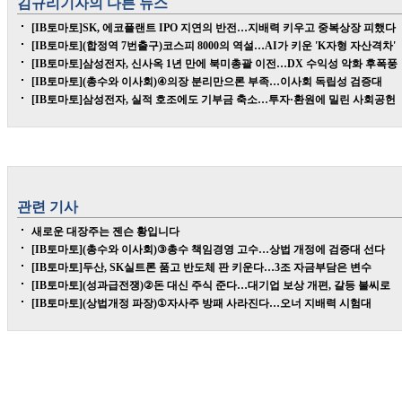
김규리
기자의 다른 뉴스
[IB토마토]SK, 에코플랜트 IPO 지연의 반전…지배력 키우고 중복상장 피했다
[IB토마토](합정역 7번출구)코스피 8000의 역설…AI가 키운 'K자형 자산격차'
[IB토마토]삼성전자, 신사옥 1년 만에 북미총괄 이전…DX 수익성 악화 후폭풍
[IB토마토](총수와 이사회)④의장 분리만으론 부족…이사회 독립성 검증대
[IB토마토]삼성전자, 실적 호조에도 기부금 축소…투자·환원에 밀린 사회공헌
관련 기사
새로운 대장주는 젠슨 황입니다
[IB토마토](총수와 이사회)③총수 책임경영 고수…상법 개정에 검증대 선다
[IB토마토]두산, SK실트론 품고 반도체 판 키운다…3조 자금부담은 변수
[IB토마토](성과급전쟁)②돈 대신 주식 준다…대기업 보상 개편, 갈등 불씨로
[IB토마토](상법개정 파장)①자사주 방패 사라진다…오너 지배력 시험대