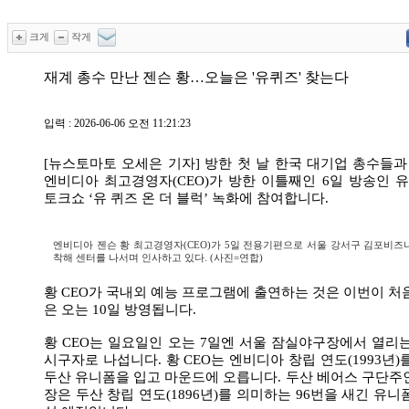
크게
작게
재계 총수 만난 젠슨 황…오늘은 '유퀴즈' 찾는다
입력 : 2026-06-06 오전 11:21:23
[뉴스토마토 오세은 기자] 방한 첫 날 한국 대기업 총수들과
엔비디아 최고경영자(CEO)가 방한 이틀째인 6일 방송인 유
토크쇼 ‘유 퀴즈 온 더 블럭’ 녹화에 참여합니다.
엔비디아 젠슨 황 최고경영자(CEO)가 5일 전용기편으로 서울 강서구 김포비즈니
착해 센터를 나서며 인사하고 있다. (사진=연합)
황 CEO가 국내외 예능 프로그램에 출연하는 것은 이번이 처
은 오는 10일 방영됩니다.
황 CEO는 일요일인 오는 7일엔 서울 잠실야구장에서 열리
시구자로 나섭니다. 황 CEO는 엔비디아 창립 연도(1993년)
두산 유니폼을 입고 마운드에 오릅니다. 두산 베어스 구단주
장은 두산 창립 연도(1896년)를 의미하는 96번을 새긴 유