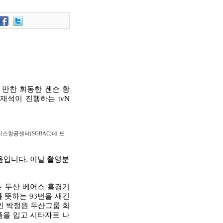
 만찬 회동한 젠슨 황
재석이 진행하는 tvN
스항공센터(SGBAC)에 도
음입니다. 이날 촬영분
는 두산 베어스 홈경기
를 뜻하는 93번을 새긴
인 박정원 두산그룹 회
니폼을 입고 시타자로 나