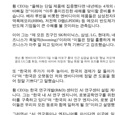
황 CEO는 “올해는 단일 제품에 집중했다면 내년에는 4개의
바빠질 것”이라며 “아주 흥미진진한 새해를 맞이할 준비를 
습니다. 베라 루빈을 비롯한 엔비디아의 제품들은 삼성전자
역폭메모리(HBM), 저전력 D램(LPDDR) 등 메모리 반도체
반도체 기업들이 큰 수혜를 볼 것이라는 관측입니다.
이어 그는 “제 모든 친구인 SK하이닉스, 삼성, LG, 현대차, 
즈니스가 폭발적(booming)”이라며 “이들은 정말 훌륭하게 
즈니스가 아주 잘 되고 있어서 무척 기쁘다”고 강조했습니다.
젠슨 황 엔비디아 CEO가 5일 서울 마포구 홍대 인근 삼겹살 음식점 '형님 저요'에
광모 LG그룹 회장, 이해진 네이버 의장과 ‘형님 회동’을 하며 포즈를 취하고 있다
또 “한국의 주가가 아주 높아서, 한국의 경제가 잘 돌아
다”며 “한국은 오랫동안 저와 엔비디아에 정말 큰 도움을 줬
어 정말 기쁘다”고 말했습니다.
황 CEO는 한국 연구개발(R&D) 센터인 AI 연구센터 설립
니다. 그는 “한국 내 AI 연구 엔지니어, 로봇공학연구를 위
터를 구축하고 있다”며 “한국의 AI 연구 엔지니어, 로봇 
이들은 우리의 모든 동료와 함께 일하게 될 것”이라고 설명했
그러면서 “AI 연구원이나 엔지니어를 아신다면 이곳에 일