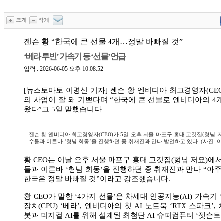
크게
작게
젠슨 황 “한국에 큰 선물 4개…정말 바빠질 것”
‘베라 루빈’ 가속기 등 ‘선물’ 언급
입력 : 2026-06-05 오후 10:08:52
[뉴스토마토 이명신 기자] 젠슨 황 엔비디아 최고경영자(CE
의 사업이 잘 돼 기쁘다며 “한국에 큰 선물로 엔비디아의 4
왔다”고 5일 말했습니다.
젠슨 황 엔비디아 최고경영자(CEO)가 5일 오후 서울 마포구 홍대 고깃집(형님 
수들과 이른바 ‘형님 회동’을 진행하던 중 취재진과 만나 발언하고 있다. (사진=
황 CEO는 이날 오후 서울 마포구 홍대 고깃집(형님 저요)에
들과 이른바 ‘형님 회동’을 진행하던 중 취재진과 만나 “아주
한국은 정말 바빠질 것”이라고 강조했습니다.
황 CEO가 말한 ‘4가지 선물’은 차세대 인공지능(AI) 가속기 
장치(CPU) ‘베라’, 엔비디아의 첫 AI 노트북 ‘RTX 스파크
봇과 피지컬 AI를 위해 설계된 최첨단 AI 슈퍼컴퓨터 ‘젯슨토