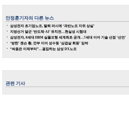
안정훈
기자의 다른 뉴스
삼성전자 초기업노조, 탈퇴 러시에 ‘과반노조 지위 상실’
지방선거 달군 ‘반도체·AI’ 유치전…현실성 시험대
삼성전자, 8세대 HBM 실물모형 세계최초 공개…7세대 이어 기술 선점 ‘선언’
‘방한’ 젠슨 황, 깐부 이어 성수동 ‘삼겹살 회동’ 임박
“싸움은 이제부터”…결집하는 삼성 DX노조
관련 기사