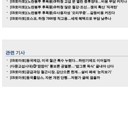
[IB토마토](노란봉투 후폭풍)③하청 교섭 문 열린 중후장대…비용 부담 커지나
[IB토마토](노란봉투 후폭풍)②하청 많은 철강·조선…쟁의 확산 '직격탄'
[IB토마토](노란봉투 후폭풍)①사용자성 '오리무중'…갈등비용 커진다
[IB토마토]포스코, 하청 7000명 직고용…세제 혜택으로 부담 낮추나
관련 기사
[IB토마토]동국제강, 미국 철근 특수 누렸다…하반기에도 이어질까
(다중교섭시대)③‘깜깜이’ 통보론 공멸뿐…‘밥그릇 독식’ 끝내야 산다
[IB토마토]공급과잉 철근시장, 감산으론 한계…설비 폐쇄 '눈치보기'
[IB토마토]동국홀딩스, 자본 개편 단행…저평가 굴레 끊을까