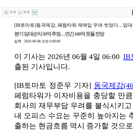
크게
작게
[IB토마토]동국제강, 페럼타워 재매입 우려 씻었다…임
분기 임대순익 50억 추정…연간 100억 웃돌 전망
입력 : 2026-06-08 오전 6:00:00
이 기사는
2026년 06월 4일 06:00
I
출된 기사입니다.
[IB토마토 정준우 기자]
동국제강(460
페럼타워가 이자비용을 충당할 만큼
회사의 재무부담 우려를 불식시키고 
내 오피스 수요는 꾸준히 높아지는 
출하는 현금흐름 역시 증가할 것으로 