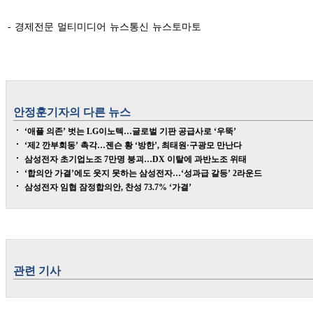
- 경제전문 멀티미디어 뉴스통신 뉴스토마토
안정훈
기자의 다른 뉴스
‘애플 의존’ 벗는 LG이노텍…글로벌 기판 공급사로 ‘우뚝’
‘제2 깐부회동’ 촉각…젠슨 황 ‘방한’, 최태원·구광모 만난다
삼성전자 초기업노조 7만명 붕괴…DX 이탈에 과반노조 위태
‘합의안 가결’에도 웃지 못하는 삼성전자…‘성과급 갈등’ 2라운드
삼성전자 임협 잠정합의안, 찬성 73.7% ‘가결’
관련 기사