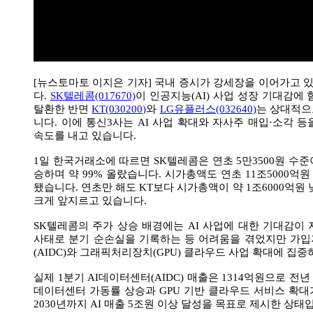
[뉴스토마토 이지은 기자] 국내 증시가 강세장을 이어가고 
다.
SK텔레콤(017670)
이 인공지능(AI) 사업 성장 기대감에
탈환한 반면
KT(030200)
와
LG유플러스(032640)
는 상대적으
니다. 이에 통신3사는 AI 사업 확대와 자사주 매입·소각 
속도를 내고 있습니다.
1일 한국거래소에 따르면 SK텔레콤은 연초 5만3500원 수준
승하며 약 99% 올랐습니다. 시가총액도 연초 11조5000억원
됐습니다. 연초만 해도 KT보다 시가총액이 약 1조6000억원 낮
크게 앞지르고 있습니다.
SK텔레콤의 주가 상승 배경에는 AI 사업에 대한 기대감이
사태로 분기 순손실을 기록하는 등 어려움을 겪었지만 가입
(AIDC)와 그래픽처리장치(GPU) 클라우드 사업 확대에 집중
실제 1분기 AI데이터센터(AIDC) 매출은 1314억원으로 전년
데이터센터 가동률 상승과 GPU 기반 클라우드 서비스 확대
2030년까지 AI 매출 5조원 이상 달성을 목표로 제시한 상태