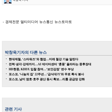
- 경제전문 멀티미디어 뉴스통신 뉴스토마토
박창욱
기자의 다른 뉴스
현대제철, ‘스타워즈’와 협업…미래 철강 기술 알린다
전력·냉각·강재까지…AI 데이터센터 ‘훈풍’ 올라타는 중후장대
HD현중, KDDX 입찰 참여…‘보안감점’ 변수 부상
포스코, ‘나눔의 집’ 22주년…‘급식대가’와 무료 특식 봉사
포스코, 남미 염호·호주 광산 동시 확보…리튬 공급망 강화
관련 기사