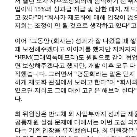
서 열린 노사 사후조정회의에 참석하기 전 취
업이익
15%
의 성과급 지급 및 상한 폐지
,
제도
고 있다
”
며
“
회사가 제도화에 대해 입장이 없
저희는 조정이 안 될 것으로 생각하고 있다
”
고
이어
“
그동안
(
회사는
)
성과가 잘 나왔을 때 
때 보전해주겠다고 이야기를 했지만 지켜지지
“HBM(
고대역폭메모리
)
도 원팀으로 같이 협
면 보상해주겠다고 했지만
,
개발 이후 모두 다
적했습니다
.
그러면서
“
명문화라는 말은 믿지
하게 제도화 관점에서 보려고 한다
”
며
“
회사의
있으면 저희도 그에 대한 고민은 해보려 한다
”
다
.
최 위원장은 반도체 외 사업부까지 성과급 재
공통재원 설정 문제에 대해서는 이번 교섭 의
다는 기존 입장을 유지했습니다
.
최 위원장은