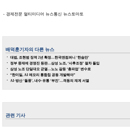
- 경제전문 멀티미디어 뉴스통신 뉴스토마토
배덕훈
기자의 다른 뉴스
대법, 조현범 징역 2년 확정…한국앤컴퍼니 ‘한숨만’
정부 중재에 경영진 등판…삼성 노조, ‘사후조정’ 절차 돌입
삼성 노조 단일대오 균열…노노 갈등 ‘총파업’ 변수로
“한미일, AI 메모리 통합칩 공동 개발해야”
AI·방산 ‘돌풍’, 내수·유통 ‘부진’…격동의 재계 서열
관련 기사