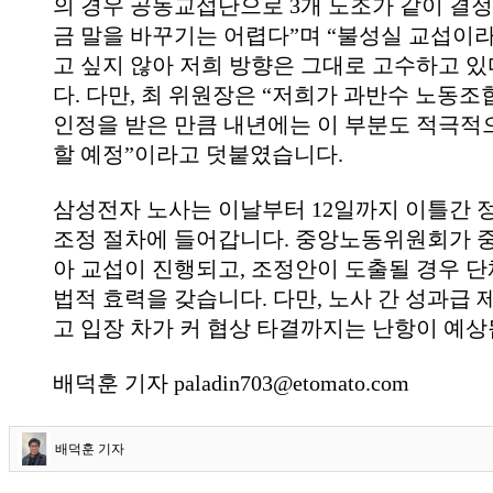
의 경우 공동교섭단으로
3
개 노조가 같이 결
금 말을 바꾸기는 어렵다
”
며
“
불성실 교섭이라
고 싶지 않아 저희 방향은 그대로 고수하고 있
다
.
다만
,
최 위원장은
“
저희가 과반수 노동조
인정을 받은 만큼 내년에는 이 부분도 적극적
할 예정
”
이라고 덧붙였습니다
.
삼성전자 노사는 이날부터
12
일까지 이틀간 
조정 절차에 들어갑니다
.
중앙노동위원회가 중
아 교섭이 진행되고
,
조정안이 도출될 경우 
법적 효력을 갖습니다
.
다만
,
노사 간 성과급 
고 입장 차가 커 협상 타결까지는 난항이 예
배덕훈 기자 paladin703@etomato.com
배덕훈 기자