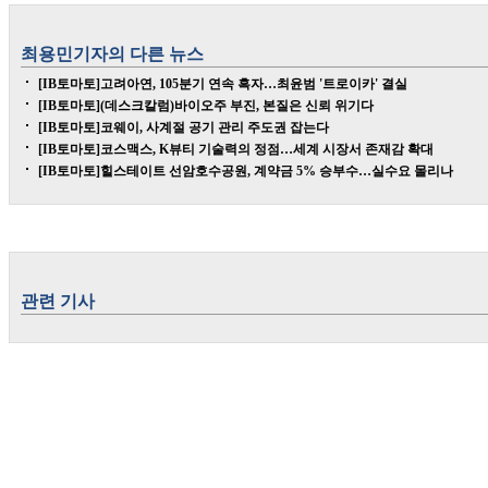
최용민
기자의 다른 뉴스
[IB토마토]고려아연, 105분기 연속 흑자…최윤범 '트로이카' 결실
[IB토마토](데스크칼럼)바이오주 부진, 본질은 신뢰 위기다
[IB토마토]코웨이, 사계절 공기 관리 주도권 잡는다
[IB토마토]코스맥스, K뷰티 기술력의 정점…세계 시장서 존재감 확대
[IB토마토]힐스테이트 선암호수공원, 계약금 5% 승부수…실수요 몰리나
관련 기사