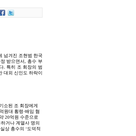
에 넘겨진 조현범 한국
확정 받으면서
,
총수 부
다
.
특히 조 회장의 범
반 대외 신인도 하락이
기소된 조 회장에게
억원대 횡령·배임 혐
 약
20
억원 수준으로
용하거나 계열사 명의
실상 총수의
‘
도덕적