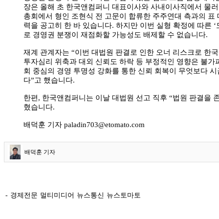
장은 올해 초 한국앤컴퍼니 대표이사와 사내이사직에서 물러난
총회에서 형인 조현식 전 고문이 합류한 주주연대 측과의 표
력을 공고히 한 바 있습니다
.
하지만 이번 실형 확정에 따른
‘
로 경영권 분쟁이 재점화할 가능성도 배제할 수 없습니다
.
재계 관계자는
“이번 대법원 판결로 인한 오너 리스크로 한
투자심리 위축과 대외 신뢰도 하락 등 부정적인 영향은 불가
회 중심의 경영 투명성 강화를 통한 신뢰 회복이 무엇보다 
다”고 했습니다.
한편
,
한국앤컴퍼니는 이날 대법원 선고 직후
“
법원 판결을 
혔습니다
.
배덕훈 기자 paladin703@etomato.com
배덕훈 기자
- 경제전문 멀티미디어 뉴스통신 뉴스토마토