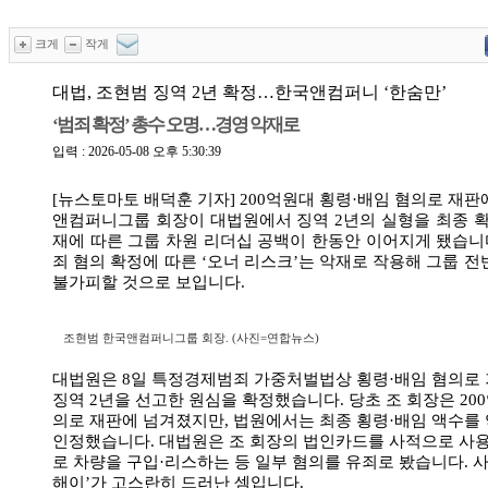
크게
작게
대법, 조현범 징역 2년 확정…한국앤컴퍼니 ‘한숨만’
‘범죄 확정’ 총수 오명…경영 악재로
입력 : 2026-05-08 오후 5:30:39
[뉴스토마토 배덕훈 기자]
200
억원대 횡령·배임 혐의로 재판
앤컴퍼니그룹 회장이 대법원에서 징역
2
년의 실형을 최종 
재에 따른 그룹 차원 리더십 공백이 한동안 이어지게 됐습니
죄 혐의 확정에 따른
‘
오너 리스크
’
는 악재로 작용해 그룹 전
불가피할 것으로 보입니다
.
조현범 한국앤컴퍼니그룹 회장. (사진=연합뉴스)
대법원은
8
일 특정경제범죄 가중처벌법상 횡령·배임 혐의로 
징역
2
년을 선고한 원심을 확정했습니다
.
당초 조 회장은
200
의로 재판에 넘겨졌지만
,
법원에서는 최종 횡령·배임 액수를
인정했습니다
.
대법원은 조 회장의 법인카드를 사적으로 사
로 차량을 구입·리스하는 등 일부 혐의를 유죄로 봤습니다
.
사
해이
’
가 고스란히 드러난 셈입니다
.