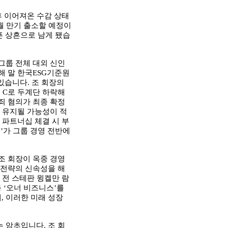
후 이어져온 수감 상태
월 만기 출소할 예정이
픈 상흔으로 남게 됐습
그룹 전체 대외 신인
해 말 한국
ESG
기준원
 있습니다
.
조 회장의
서
C
로 두계단 하락해
죄 혐의가 최종 확정
 유지될 가능성이 적
 파트너십 체결 시 부
크
’
가 그룹 경영 전반에
조 회장이 옥중 경영
 전략의 신속성을 해
 전 스테판 윙켈만 람
등
‘
오너 비즈니스
’
를
데
,
이러한 미래 성장
는 암초입니다
.
조 회