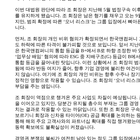
이번 대법원 판단에 따라 조 회장은 지난해
5
월 법정구속 이
를 유지하게 됐습니다
.
조 회장은 남은 형기를 채우고 오는
9
지만
,
범죄 확정에 따른
‘
오너 리스크
’
는 그룹 입장에서 뼈아
니다
.
먼저
,
조 회장의 개인 비위 혐의가 확정되면서 한국앤컴퍼니 
도 하락에 따른 타격이 불가피할 것으로 보입니다
.
앞서 지난
은 한국앤컴퍼니의 통합 등급을
B+
에서
B
로 하향 조정한 바
‘
업무상 배임
’
혐의에 따라
ESG
중 지배구조
(G)
등급이
B
에
통합 등급을 끌어내린 탓입니다
.
이런 상황에서 조 회장의 범
됨에 따라 반등 여지가 줄어
,
향후 기업 경영에 불리한 여건이
지 않습니다
.
여기에 조 회장의 개인 비위는 향후 수주나 장기
정적인 영향으로 작용할 수 있습니다
.
조 회장의
‘
오너 리스
부담을 주는 셈입니다
.
조 회장이 역점으로 챙겨온 주요 사업도 차질이 예상됩니다
.
을 이어오고 있지만
,
당분간 유지될 총수의 부재는 그룹 경영
치는 결과로 작용할 수 있는 까닭입니다
.
또한 조 회장은 구속
보르기니 회장과 신차용 타이어
(OE)
공급 확대를 논의하는 
통해 해외 주요 고객사와의 파트너십 확대를 직접 챙겨왔는
동력 확보에도 불확실성이 커졌습니다
.
경영권 분쟁의 불씨가 여전히 남아 있는 점도 그룹 입장에서