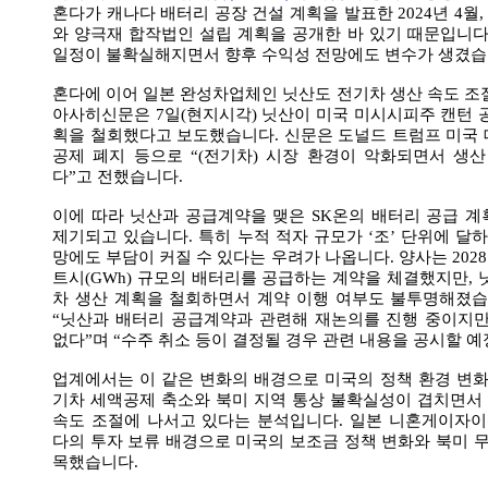
혼다가 캐나다 배터리 공장 건설 계획을 발표한 2024년 4월
와 양극재 합작법인 설립 계획을 공개한 바 있기 때문입니다
일정이 불확실해지면서 향후 수익성 전망에도 변수가 생겼습
혼다에 이어 일본 완성차업체인 닛산도 전기차 생산 속도 조
아사히신문은 7일(현지시각) 닛산이 미국 미시시피주 캔턴 
획을 철회했다고 보도했습니다. 신문은 도널드 트럼프 미국
공제 폐지 등으로 “(전기차) 시장 환경이 악화되면서 생
다”고 전했습니다.
이에 따라 닛산과 공급계약을 맺은 SK온의 배터리 공급 
제기되고 있습니다. 특히 누적 적자 규모가 ‘조’ 단위에 달하
망에도 부담이 커질 수 있다는 우려가 나옵니다. 양사는 2028
트시(GWh) 규모의 배터리를 공급하는 계약을 체결했지만, 
차 생산 계획을 철회하면서 계약 이행 여부도 불투명해졌습
“닛산과 배터리 공급계약과 관련해 재논의를 진행 중이지만
없다”며 “수주 취소 등이 결정될 경우 관련 내용을 공시할 
업계에서는 이 같은 변화의 배경으로 미국의 정책 환경 변화
기차 세액공제 축소와 북미 지역 통상 불확실성이 겹치면서
속도 조절에 나서고 있다는 분석입니다. 일본 니혼게이자이
다의 투자 보류 배경으로 미국의 보조금 정책 변화와 북미 무
목했습니다.