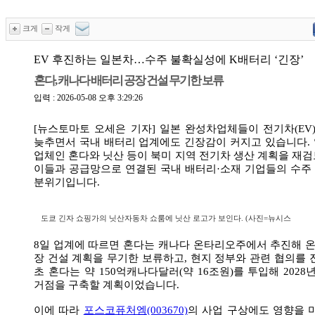
크게
작게
EV 후진하는 일본차…수주 불확실성에 K배터리 ‘긴장’
혼다, 캐나다 배터리 공장 건설 무기한 보류
입력 : 2026-05-08 오후 3:29:26
[뉴스토마토 오세은 기자] 일본 완성차업체들이 전기차(EV
늦추면서 국내 배터리 업계에도 긴장감이 커지고 있습니다. 
업체인 혼다와 닛산 등이 북미 지역 전기차 생산 계획을 재
이들과 공급망으로 연결된 국내 배터리·소재 기업들의 수주
분위기입니다.
도쿄 긴자 쇼핑가의 닛산자동차 쇼룸에 닛산 로고가 보인다. (사진=뉴시스
8일 업계에 따르면 혼다는 캐나다 온타리오주에서 추진해 온
장 건설 계획을 무기한 보류하고, 현지 정부와 관련 협의를 
초 혼다는 약 150억캐나다달러(약 16조원)를 투입해 202
거점을 구축할 계획이었습니다.
이에 따라
포스코퓨처엠(003670)
의 사업 구상에도 영향을 