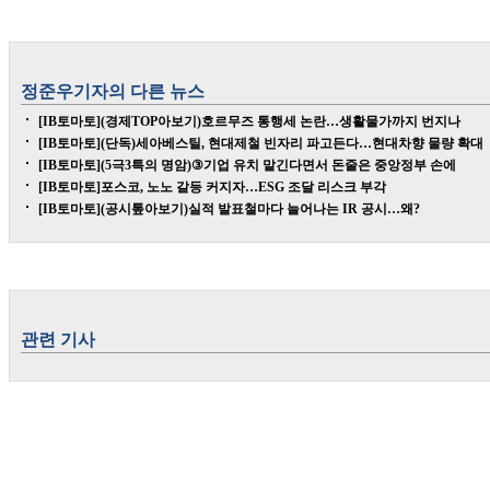
정준우
기자의 다른 뉴스
[IB토마토](경제TOP아보기)호르무즈 통행세 논란…생활물가까지 번지나
[IB토마토](단독)세아베스틸, 현대제철 빈자리 파고든다…현대차향 물량 확대
[IB토마토](5극3특의 명암)③기업 유치 맡긴다면서 돈줄은 중앙정부 손에
[IB토마토]포스코, 노노 갈등 커지자…ESG 조달 리스크 부각
[IB토마토](공시톺아보기)실적 발표철마다 늘어나는 IR 공시…왜?
관련 기사