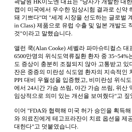
곽달원 HK이노엔 대표는 "당사가 개발한 대
캡이 미국에서 우수한 임상시험 결과로 신약 
돼 기쁘다"며 "세계 시장을 선도하는 글로벌 계열
in Class) 제품으로 유럽 수출 및 일본 개발도
것"이라고 말했습니다.
앨런 쿡(Alan Cooke) 세벨라 파마슈티컬스 대
6500만명의 위식도역류질환 환자 중 35~54
도 증상이 충분히 조절되지 않아 고통받고 있
잔은 중증의 미란성 식도염 환자의 지속적인 
PPI 대비 우월성을 입증했고, 비미란성 위식
에서 24시간 가슴 쓰림, 야간 가슴 쓰림, 위산
임상적으로 의미 있는 개선을 보여줬다"고 짚
이어 "FDA와 협력해 미국 허가 승인을 획득해
와 의료진에게 테고프라잔이 치료 옵션을 제공
대한다"고 덧붙였습니다.