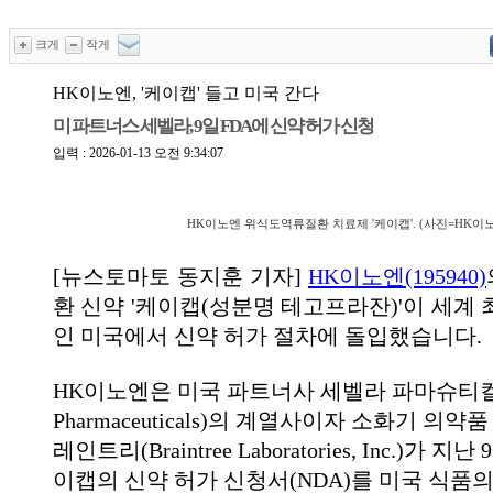
크게
작게
HK이노엔, '케이캡' 들고 미국 간다
미 파트너스 세벨라, 9일 FDA에 신약 허가 신청
입력 : 2026-01-13 오전 9:34:07
HK이노엔 위식도역류질환 치료제 '케이캡'. (사진=HK이
[뉴스토마토 동지훈 기자]
HK이노엔(195940)
환 신약 '케이캡(성분명 테고프라잔)'이 세계
인 미국에서 신약 허가 절차에 돌입했습니다.
HK이노엔은 미국 파트너사 세벨라 파마슈티컬스(
Pharmaceuticals)의 계열사이자 소화기 의약
레인트리(Braintree Laboratories, Inc.)가 
이캡의 신약 허가 신청서(NDA)를 미국 식품의