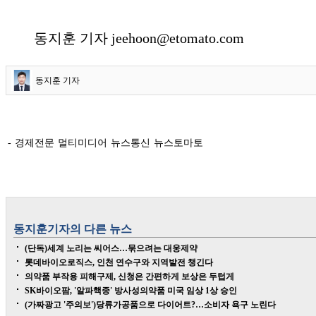
동지훈 기자 jeehoon@etomato.com
동지훈 기자
- 경제전문 멀티미디어 뉴스통신 뉴스토마토
동지훈
기자의 다른 뉴스
(단독)세계 노리는 씨어스…묶으려는 대웅제약
롯데바이오로직스, 인천 연수구와 지역발전 챙긴다
의약품 부작용 피해구제, 신청은 간편하게 보상은 두텁게
SK바이오팜, '알파핵종' 방사성의약품 미국 임상 1상 승인
(가짜광고 '주의보')당류가공품으로 다이어트?…소비자 욕구 노린다