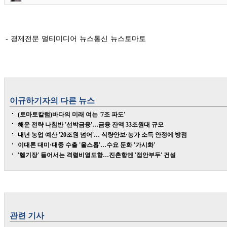
- 경제전문 멀티미디어 뉴스통신 뉴스토마토
이규하
기자의 다른 뉴스
(토마토칼럼)바다의 미래 여는 '7조 파도'
해운 전략 나침반 '선박금융'…금융 잔액 33조원대 규모
내년 농업 예산 '20조원 넘어'… 식량안보·농가 소득 안정에 방점
이대론 대미·대중 수출 '올스톱'…수요 둔화 '가시화'
'헬기장' 들어서는 격렬비열도항…진촌항엔 '접안부두' 건설
관련 기사