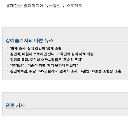
- 경제전문 멀티미디어 뉴스통신 뉴스토마토
강예슬
기자의 다른 뉴스
'황제 조사' 끝에 김건희 '공개 소환'
김건희, 마침내 포토라인 섰다…"국민께 심려 끼쳐 죄송"
김건희 특검, 조현상 소환…쟁점은 '후순위 투자'
"명태균이 '이준석 의혹' 제기 못하게 막았다"
김건희특검, 주말 'IMS모빌리티' 관계자 조사…4일엔 HS효성 조현상 '소환'
관련 기사