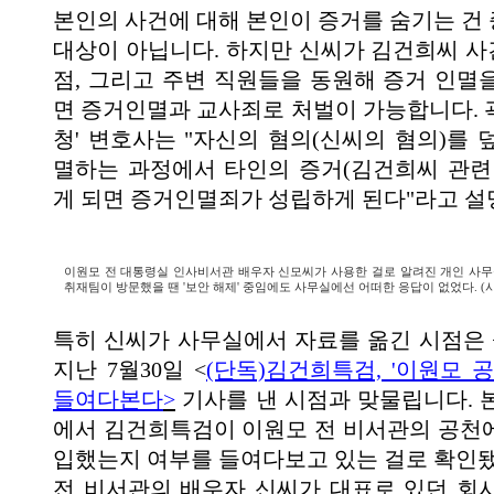
본인의 사건에 대해 본인이 증거를 숨기는 건
대상이 아닙니다. 하지만 신씨가 김건희씨 
점, 그리고 주변 직원들을 동원해 증거 인멸
면 증거인멸과 교사죄로 처벌이 가능합니다. 
청' 변호사는 "자신의 혐의(신씨의 혐의)를 
멸하는 과정에서 타인의 증거(김건희씨 관련
게 되면 증거인멸죄가 성립하게 된다"라고 
이원모 전 대통령실 인사비서관 배우자 신모씨가 사용한 걸로 알려진 개인 사무실
취재팀이 방문했을 땐 '보안 해제' 중임에도 사무실에선 어떠한 응답이 없었다. 
특히 신씨가 사무실에서 자료를 옮긴 시점은
지난 7월30일 <
(단독)김건희특검, '이원모 
들여다본다
>
기사를 낸 시점과 맞물립니다. 
에서 김건희특검이 이원모 전 비서관의 공천
입했는지 여부를 들여다보고 있는 걸로 확인됐
전 비서관의 배우자 신씨가 대표로 있던 회