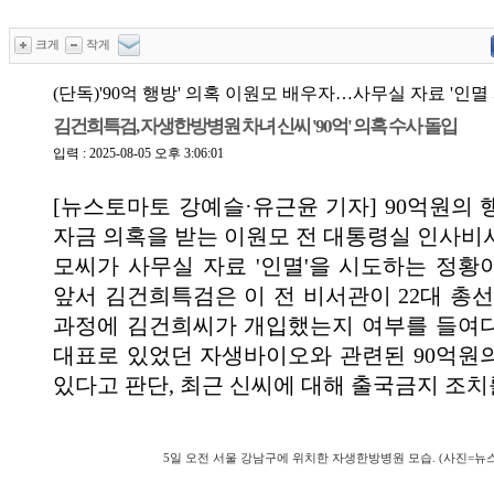
크게
작게
(단독)'90억 행방' 의혹 이원모 배우자…사무실 자료 '인멸
김건희특검, 자생한방병원 차녀 신씨 '90억' 의혹 수사 돌입
입력 : 2025-08-05 오후 3:06:01
[뉴스토마토 강예슬·유근윤 기자] 90억원의 
자금 의혹을 받는 이원모 전 대통령실 인사비
모씨가 사무실 자료 '인멸'을 시도하는 정황
앞서 김건희특검은 이 전 비서관이 22대 총선
과정에 김건희씨가 개입했는지 여부를 들여
대표로 있었던 자생바이오와 관련된 90억원
있다고 판단, 최근 신씨에 대해 출국금지 조
5일 오전 서울 강남구에 위치한 자생한방병원 모습. (사진=뉴