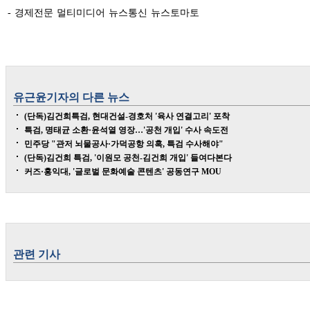
- 경제전문 멀티미디어 뉴스통신 뉴스토마토
유근윤
기자의 다른 뉴스
(단독)김건희특검, 현대건설-경호처 '육사 연결고리' 포착
특검, 명태균 소환·윤석열 영장…'공천 개입' 수사 속도전
민주당 "관저 뇌물공사·가덕공항 의혹, 특검 수사해야"
(단독)김건희 특검, '이원모 공천-김건희 개입' 들여다본다
커즈·홍익대, '글로벌 문화예술 콘텐츠' 공동연구 MOU
관련 기사