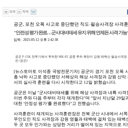
크게
작게
공군, 포천 오폭 사고로 중단했던 직도·필승사격장 사격
"안전성 평가 완료…군사대비태세 유지 위해 언제든 사격 가능
입력 : 2025-05-12 오후 2:42:38
공군 F-15K 전투기에서 투하한 MK-82 공중 투하 폭탄이 강원 태백산 필승사격장
진=공군)
[뉴스토마토 이석종 국방전문기자] 공군이 경기 포천 오폭 
총 낙하 사고로 중단됐던 서해상의 해상 사격장과 강원 산악
서의 실사격 훈련을 다시 시작한다고 12일 밝혔습니다.
공군은 이날 "군사대비태세를 위해 해상 사격장과 내륙 사
이번 주와 다음 주부터 각각 재개한다"며 "앞서 지난달 29일
대한 '안정성 평가'를 완료했다"고 전했습니다.
사격훈련이 재개되는 사격훈련장은 전북 군산 시내에서 서쪽으
무인도인 직도 사격장과 강원 영월과 태백에 걸쳐 있는 태백
두 곳 모두 민가와는 상당한 거리가 떨어져 있는 지역으로 지