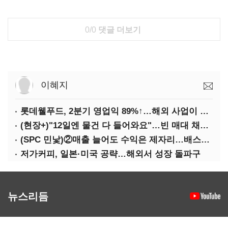
0/0
댓글 더보기
이혜지
롯데웰푸드, 2분기 영업익 89%↑…해외 사업이 실적 견인
(현장+)"12일엔 물건 다 들어와요"…빈 매대 채우며 문 연 홈플러스
(SPC 민낯)②매출 늘어도 수익은 제자리…배스킨라빈스 점주 '속앓이'
저가커피, 일본·미국 공략…해외서 성장 돌파구
뉴스리듬