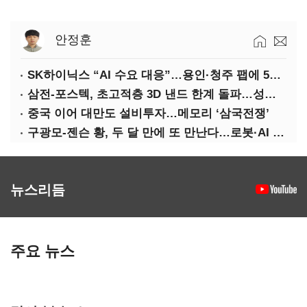
안정훈
SK하이닉스 “AI 수요 대응”…용인·청주 팹에 54조 투자
삼전-포스텍, 초고적층 3D 낸드 한계 돌파…성능·전력효율 개선
중국 이어 대만도 설비투자…메모리 ‘삼국전쟁’
구광모-젠슨 황, 두 달 만에 또 만난다…로봇·AI 등 논의
뉴스리듬
주요 뉴스