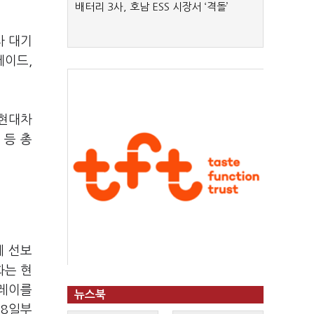
배터리 3사, 호남 ESS 시장서 ‘격돌’
차 대기
세이드,
 현대차
 등 총
에 선보
화는 현
플레이를
뉴스북
28일부