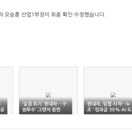
라 오승훈 산업1부장이 최종 확인·수정했습니다.
목
‘실점 위기’ 현대차…‘구
현대차, 임협 시작…노
재공
원투수’ 그랜저 등판
조 “성과급 30%·AI 도
입 고용 보장”