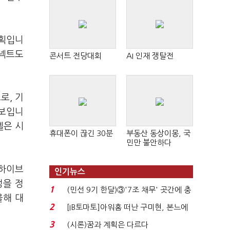
계획입니
커넥트도
콘서트 전당대회
AI 인재 쟁탈전
로, 기
 보입니
델은 시
휴대폰이 끊긴 30분
부동산 동상이몽, 국
민만 불안하다
 하이브
인기뉴스
성을 정
1
(민선 9기 한달)③'7조 채무' 곳간에 충
올해 대
격…추미애, 20년...
2
[IB토마토]아워홈 떠난 구미현, 본느에
340억 베팅…가...
3
(시론)꿈과 계획은 다르다