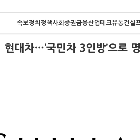
속보
정치
정책
사회
증권
금융
산업
테크
유통
건설
 현대차…’국민차 3인방’으로 