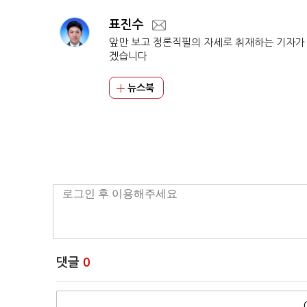
표진수
앞만 보고 정론직필의 자세로 취재하는 기자가
겠습니다
뉴스북
댓글
0