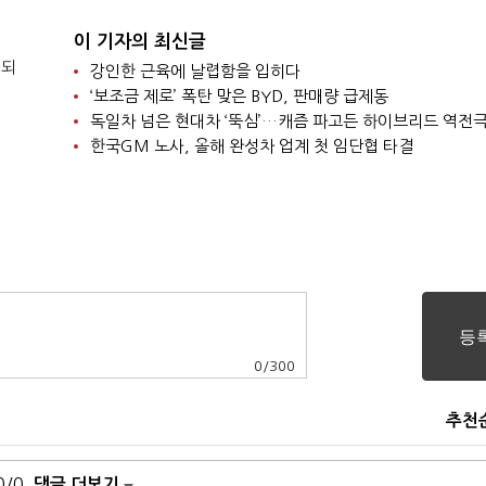
이 기자의 최신글
 되
강인한 근육에 날렵함을 입히다
‘보조금 제로’ 폭탄 맞은 BYD, 판매량 급제동
독일차 넘은 현대차 ‘뚝심’…캐즘 파고든 하이브리드 역전
한국GM 노사, 올해 완성차 업계 첫 임단협 타결
0
/
300
추천
0/0
댓글 더보기