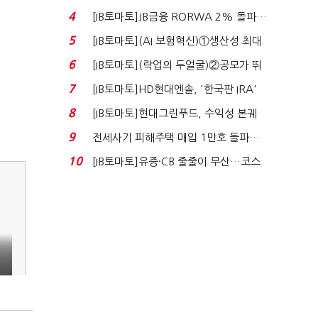
4
[IB토마토]JB금융 RORWA 2% 돌파…
실적 견인은 은행 ...
5
[IB토마토](AI 보험혁신)①생산성 최대
80% 개선…현실...
6
[IB토마토](락업의 두얼굴)②공모가 뛰
자 첫날 매도…FI ...
7
[IB토마토]HD현대엔솔, '한국판 IRA'
수혜 부상…세액공...
8
[IB토마토]현대그린푸드, 수익성 본궤
도…실적 개선에 ...
9
전세사기 피해주택 매입 1만호 돌파…
누적 피해자 4만2...
10
[IB토마토]유증·CB 줄줄이 무산…코스
닥 벌점 급증에 ...