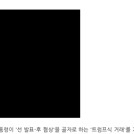
령이 '선 발표-후 협상'을 골자로 하는 '트럼프식 거래'를