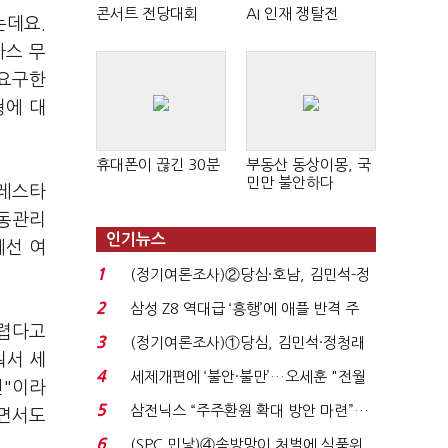
콘서트 전당대회
AI 인재 쟁탈전
는데요.
마스 무
 요구한
형에 대
휴대폰이 끊긴 30분
부동산 동상이몽, 국
민만 불안하다
팔레스타
공동관리
인기뉴스
에선 여
1
(정기여론조사)②당심·호남, 김민석-정
청래 '초접전'...
2
삼성 Z8 역대급 ‘흥행’에 애플 반격 주
어렵다고
목…9월 ‘폴...
3
(정기여론조사)①당심, 김민석·정청래
워서 세
'초접전'…대통령 ...
4
세제개편에 ‘불안·불만’…오세훈 "전월
건"이라
세 구하기 더 ...
5
삼전닉스 “주주환원 확대 방안 마련”…
라면서도
로이터에 성명...
6
(SPC 민낯)④솜방망이 처벌에 식품위