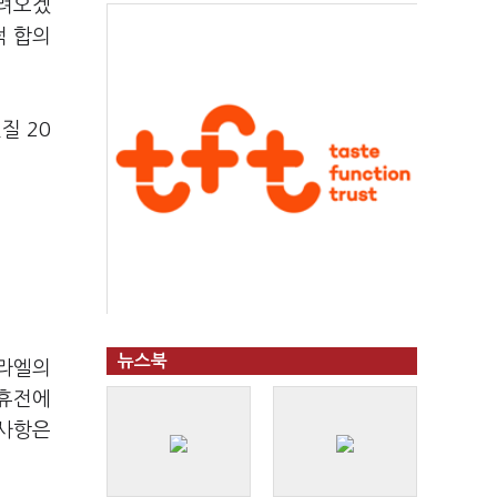
데려오겠
적 합의
질 20
뉴스북
스라엘의
 휴전에
 사항은