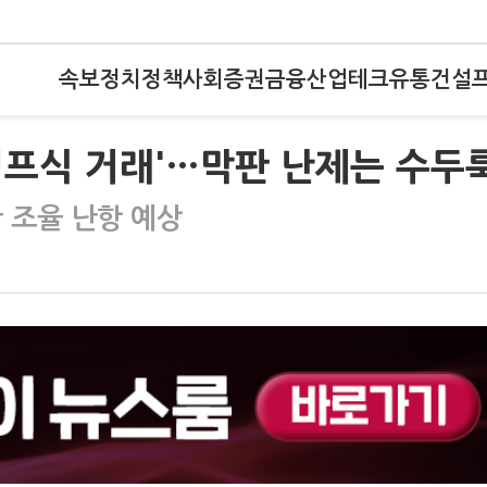
속보
정치
정책
사회
증권
금융
산업
테크
유통
건설
럼프식 거래'…막판 난제는 수두
 조율 난항 예상