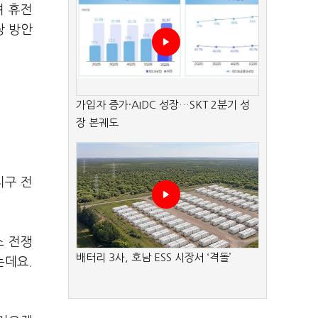
며 휴전
장 방안
가입자 증가·AIDC 성장…SKT 2분기 성
장 본궤도
지구 전
스 전쟁
배터리 3사, 호남 ESS 시장서 ‘격돌’
는데요.