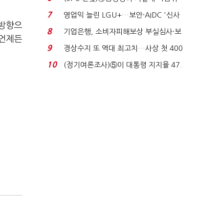
생법 위반 반복...
7
영업익 늘린 LGU+…보안·AIDC '신사
 방향으
업 드라이브'...
8
기업은행, 소비자피해보상 부실심사·보
 언제든
이스피싱 공시 ...
9
경상수지 또 역대 최고치…사상 첫 400
억달러에 '3% 성...
10
(정기여론조사)⑤이 대통령 지지율 47.
7%…일주일 만에 ...