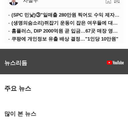
차철우
(SPC 민낯)③"일매출 280만원 찍어도 수익 제자리"…점주 울리는 '상시 할인'
(생명의숨소리)쥐잡기 운동이 잡은 여우들에 대하여
홈플러스, DIP 2000억원 곧 입금…67곳 매장 영업 재개 예정
쿠팡에 개인정보 유출 배상 결정…"1인당 10만원"
뉴스리듬
주요 뉴스
많이 본 뉴스