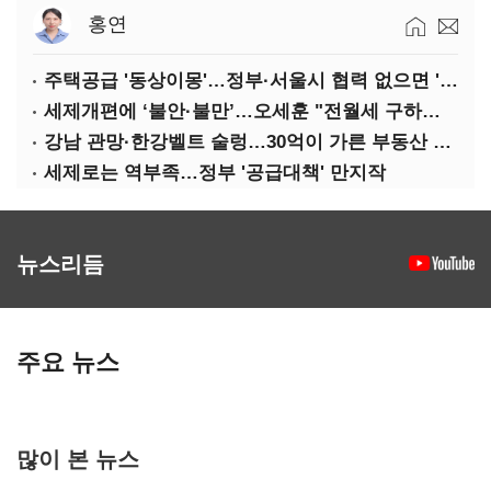
홍연
주택공급 '동상이몽'…정부·서울시 협력 없으면 '공수표'
세제개편에 ‘불안·불만’…오세훈 "전월세 구하기 더 힘들어질 것"
강남 관망·한강벨트 술렁…30억이 가른 부동산 민심
세제로는 역부족…정부 '공급대책' 만지작
뉴스리듬
주요 뉴스
많이 본 뉴스