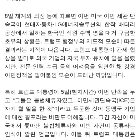
8
일 재계와 외신 등에 따르면 이번 미국 이민·세관 단
속국이 현대자동차·
LG
에너지솔루션의 합작 배터리
공장에서 일하는 한국인 직원 수백 명을 대거 구금한
초유의 상황은, 트럼프 행정부의 제도적 모순에 따른
결과라는 지적이 나옵니다
.
트럼프 대통령이 관세 협
상을 빌미로 외국 기업의 자국 투자 유치에 열을 올렸
지만
,
전문 인력 수급 등의 어려움을 외면한 채 강경
이민정책을 밀어붙인 모순이 드러난 까닭입니다
.
특히 트럼프 대통령이
5
일
(
현지시간
)
이번 단속을 두
고
“
그들은 불법체류자였고
,
이민세관단속국
(ICE)
은
자기 할 일을 한 것
”
이라고 두둔한 것이 동맹국 기업
에 대한 횡포라는 비판도 더해집니다
.
그간 자신이 미
국에서 쫓아낸 불법체류자와 이번 사건이 동류라는
인식이 깔린 언급입니다
.
이틀 뒤 트럼프 대통령은