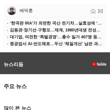
배덕훈
‘한국판 IRA’가 외면한 국산 전기차…실효성에 ‘의문’
김동관·정기선·구형모…재계, 1980년대생 전성시대
대기업, 여전한 ‘족벌경영’…총수 일가 407명 등기임원
중공업서 AI·반도체로…두산 ‘체질개선’ 남은 과제는
뉴스리듬
주요 뉴스
많이 본 뉴스