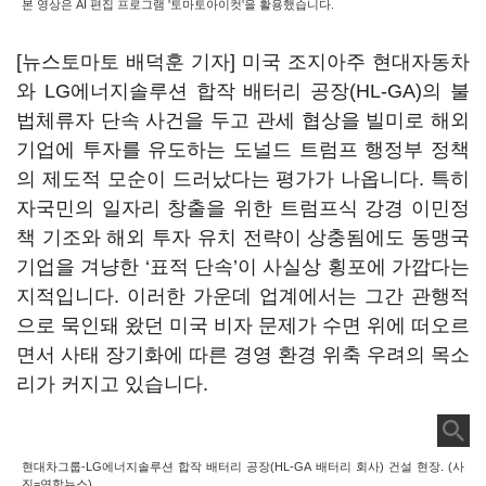
본 영상은 AI 편집 프로그램 '토마토아이컷'을 활용했습니다.
[뉴스토마토 배덕훈 기자] 미국 조지아주 현대자동차
와
LG
에너지솔루션 합작 배터리 공장
(HL-GA)
의 불
법체류자 단속 사건을 두고 관세 협상을 빌미로 해외
기업에 투자를 유도하는 도널드 트럼프 행정부 정책
의 제도적 모순이 드러났다는 평가가 나옵니다
.
특히
자국민의 일자리 창출을 위한 트럼프식 강경 이민정
책 기조와 해외 투자 유치 전략이 상충됨에도 동맹국
기업을 겨냥한
‘
표적 단속
’
이 사실상 횡포에 가깝다는
지적입니다
.
이러한 가운데 업계에서는 그간 관행적
으로 묵인돼 왔던 미국 비자 문제가 수면 위에 떠오르
면서 사태 장기화에 따른 경영 환경 위축 우려의 목소
리가 커지고 있습니다
.
현대차그룹-LG에너지솔루션 합작 배터리 공장(HL-GA 배터리 회사) 건설 현장. (사
진=연합뉴스)