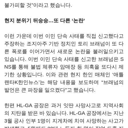
불가피할 것
”
이라고 했습니다
.
현지 분위기 뒤숭숭…또 다른
‘
논란
’
이런 가운데 이번 이민 단속 사태를 직접 신고했다고
주장하는 조지아주 기반 정치인 토리 브래넘이 또 다
른 폭로를 이어가면서 새로운 논란을 불러일으키고
있습니다
.
이번 이민 단속 사태를 신고한 브래넘은
S
NS
를 통해 불법 체류자 암매장 등 의혹을 또다시 제
기한 상황입니다
.
이와 관련 현지 한인 매체인
‘
애틀
랜타
K
한인뉴스
’
는 해당 내용을 보도하며
“
브래넘의
발언은 큰 파장을 일으켰다
”
고 했습니다
.
한편
HL-GA
공장은 과거 잇딴 사망사고로 지역사회
의 지탄을 받은 바 있습니다
. HL-GA
공장에서는 지난
3
월 공사 인부
1
명이 지게차에 치여 사망하는 사고가