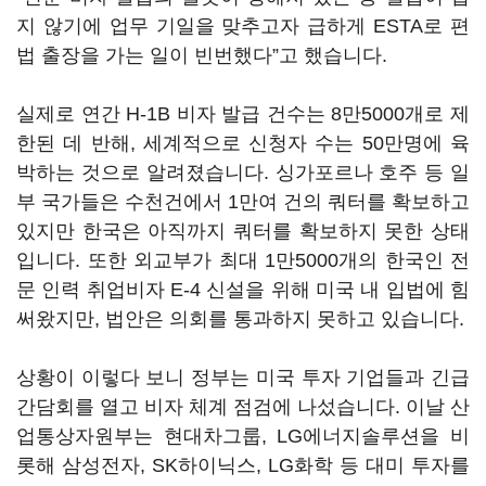
지 않기에 업무 기일을 맞추고자 급하게
ESTA
로 편
법 출장을 가는 일이 빈번했다
”
고 했습니다
.
실제로 연간
H-1B
비자 발급 건수는
8
만
5000
개로 제
한된 데 반해
,
세계적으로 신청자 수는
50
만명에 육
박하는 것으로 알려졌습니다
.
싱가포르나 호주 등 일
부 국가들은 수천건에서
1
만여 건의 쿼터를 확보하고
있지만 한국은 아직까지 쿼터를 확보하지 못한 상태
입니다
.
또한 외교부가 최대
1
만
5000
개의 한국인 전
문 인력 취업비자
E-4
신설을 위해 미국 내 입법에 힘
써왔지만
,
법안은 의회를 통과하지 못하고 있습니다
.
상황이 이렇다 보니 정부는 미국 투자 기업들과 긴급
간담회를 열고 비자 체계 점검에 나섰습니다
.
이날 산
업통상자원부는 현대차그룹
, LG
에너지솔루션을 비
롯해 삼성전자
, SK
하이닉스
, LG
화학 등 대미 투자를