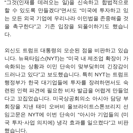
“
그것
(
인재를 데려오는 일
)
을 신속하고 합법적으로
할 수 있도록 만들겠다
”
면서도
“
미국에 투자하고 있
는 모든 외국 기업에 우리나라 이민법을 존중해줄 것
을 촉구한다
”
고 기존 입장을 되풀이하기도 했습니
다
.
외신도 트럼프 대통령의 모순된 점을 비판하고 있습
니다
.
뉴욕타임스
(NYT)
는
“
미국 내 제조업 확장이 가
속화되는 상황과 이민 단속이 맞부딪히며 긴장감이
드러나고 있다
”
고 보도했습니다
.
특히
NYT
는 트럼프
행정부가 한국 대기업들에 투자를 장려하면서도 숙
련된 인력 파견에 필요한 비자 발급을 어렵게 만들었
다고 꼬집었습니다
.
미국상공회의소 아시아 담당 부
회장을 지낸 태미 오버비 올브라이트스톤브리지 선
임고문은
NYT
에 이번 단속이
“
아시아 기업들의
(
미
국 투자·사업 의지에
)
냉각 효과를 일으켰다
”
고 비판
했습니다
.