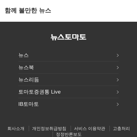
함께 볼만한 뉴스
뉴스
뉴스북
뉴스리듬
토마토증권통 Live
IB토마토
회사소개
개인정보취급방침
서비스 이용약관
고충처리
정정반론보도