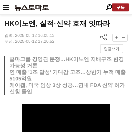
구독
HK이노엔, 실적·신약 호재 잇따라
입력: 2025-08-12 16:08:13
수정: 2025-08-12 17:20:52
답글쓰기
콜마그룹 경영권 분쟁…HK이노엔 지배구조 변경
가능성 거론
연 매출 '1조 달성' 기대감 고조…상반기 누적 매출
5105억원
케이캡, 미국 임상 3상 성공…연내 FDA 신약 허가
신청 돌입