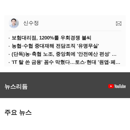
신수정
보험대리점, 1200%룰 우회경쟁 불씨
농협·수협 중대재해 전담조직 '유명무실'
(단독)농·축협 노조, 중앙회에 '안전예산 편성' 요구
'IT 탈 쓴 금융' 꼼수 막혔다…토스·현대 '원앱·페이' 전략 수정 불가피
뉴스리듬
주요 뉴스