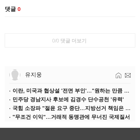
댓글
0
0/0
댓글 더보기
유지웅
이란, 미국과 협상설 '전면 부인'…"원하는 만큼 전쟁 가능"
민주당 경남지사 후보에 김경수 단수공천 '유력'
국힘 소장파 "절윤 요구 중단…지방선거 책임은 장동혁 몫"
"무조건 이익"…거래적 동맹관에 무너진 국제질서