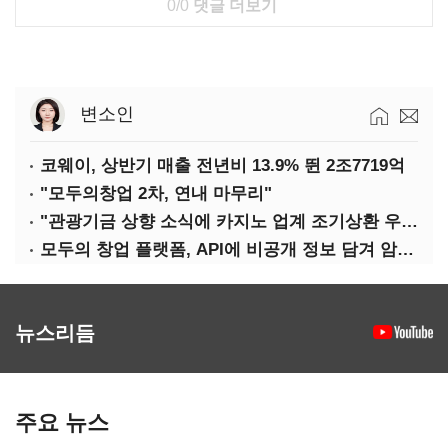
0/0
댓글 더보기
변소인
코웨이, 상반기 매출 전년비 13.9% 뛴 2조7719억
"모두의창업 2차, 연내 마무리"
"관광기금 상향 소식에 카지노 업계 조기상환 우려"
모두의 창업 플랫폼, API에 비공개 정보 담겨 암호키까지 새나갔다
뉴스리듬
주요 뉴스