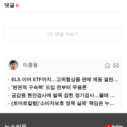
댓글
0
0/0
댓글 더보기
이종용
ELS 이어 ETF까지…고위험상품 판매 제동 걸린 은행
'편면적 구속력' 도입 전부터 무용론
금감원 현안검사에 발목 잡힌 정기검사…몰래 웃는 금융권
(토마토칼럼)'소비자보호 정책 실패' 책임은 누가 지나
뉴스리듬