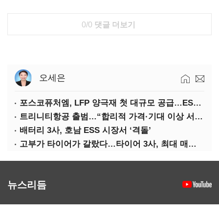
0/0
댓글 더보기
오세은
포스코퓨처엠, LFP 양극재 첫 대규모 공급…ESS 시장 공략
트리니티항공 출범…“합리적 가격·기대 이상 서비스로 승부”
배터리 3사, 호남 ESS 시장서 ‘격돌’
고부가 타이어가 갈랐다…타이어 3사, 최대 매출에도 영업익 희비
뉴스리듬