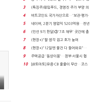
국전쟁’
3
(특징주)윙입푸드, 경영진 주가 부양 의
지에 상한가...
4
비트코인도 국가자산으로…'보관·평가·
처분' 기준은 ...
5
네이버, 2분기 영업익 5203억원…전년
비 0.2% 감소...
6
(민선 9기 한달)③'7조 채무' 곳간에 충
격…추미애, 20년...
7
(현장+)"팔 생각 접고 호가 높여
요"…'덜 똘똘한 한 채' 20...
8
(현장+)"12일엔 물건 다 들어와요"…
빈 매대 채우며 문 연 ...
9
주택공급 '동상이몽'…정부·서울시 협
력 없으면 '공수표'...
10
[IB토마토]유증·CB 줄줄이 무산…코스
닥 벌점 급증에 ...
소