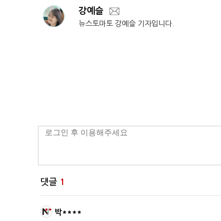
강예슬
뉴스토마토 강예슬 기자입니다.
댓글
1
박****