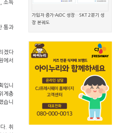
, 소득
가입자 증가·AIDC 성장…SKT 2분기 성
장 본궤도
안 통과
드리겠다
만원에서
계획입니
상위계층
말했습니
다. 취