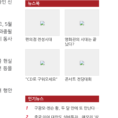
라인 신
뉴스북
, 5월
 과중될
이 동사
편의점 전성시대
영화관의 시대는 끝
났다?
을 현실
선 등을
"CD로 구워오세요"
콘서트 전당대회
며 행안
인기뉴스
1
구광모-젠슨 황, 두 달 만에 또 만난다…
로봇·AI 등 논...
2
중국 이어 대만도 설비투자…메모리 ‘삼