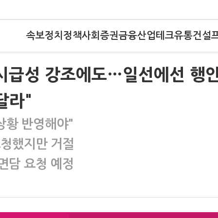
속보
정치
정책
사회
증권
금융
산업
테크
유통
건설
 시급성 강조에도…일선에선 행
달라"
상황 반영해야"
요청했지만 거절
면담 요청 예정