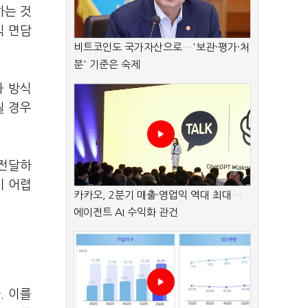
하는 것
식 면담
비트코인도 국가자산으로…'보관·평가·처
분' 기준은 숙제
와 방식
될 경우
 전달하
기 어렵
카카오, 2분기 매출·영업익 역대 최대…
에이전트 AI 수익화 관건
. 이를