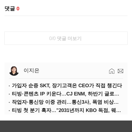
댓글
0
0/0
댓글 더보기
이지은
가입자 순증 SKT, 장기고객은 CEO가 직접 챙긴다
티빙·콘텐츠 IP 키운다…CJ ENM, 하반기 글로벌 확장 가속
작업자·통신망 이중 관리…통신3사, 폭염 비상대응 돌입
티빙 첫 분기 흑자…"2031년까지 KBO 독점, 웨이브 합병도 속도"