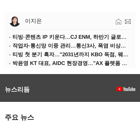
이지은
티빙·콘텐츠 IP 키운다…CJ ENM, 하반기 글로벌 확장 가속
작업자·통신망 이중 관리…통신3사, 폭염 비상대응 돌입
티빙 첫 분기 흑자…"2031년까지 KBO 독점, 웨이브 합병도 속도"
박윤영 KT 대표, AIDC 현장경영…"AX 플랫폼 핵심 인프라로 키운다"
뉴스리듬
주요 뉴스