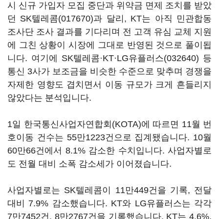
시 신규 가입자 모집 중단과 위약금 면제 조치를 받았
던
SK텔레콤(017670)
과 달리, KT는 아직 민관합동
조사단 조사 결과를 기다리며 전 고객 유심 교체 지원
에 그친 상황이 시장에 그대로 반영된 것으로 풀이됩
니다. 여기에 SK텔레콤·KT·
LG유플러스(032640)
등
통신 3사가 보조금을 비슷한 수준으로 맞추며 경쟁을
자제한 영향도 겹치면서 이동 규모가 크게 흔들리지
않았다는 분석입니다.
1일 한국통신사업자연합회(KOTA)에 따르면 11월 번
호이동 건수는 55만1223건으로 집계됐습니다. 10월
60만66건에서 8.1% 감소한 수치입니다. 사업자별로
도 전월 대비 소폭 감소세가 이어졌습니다.
사업자별로는 SK텔레콤이 11만449건을 기록, 전달
대비 7.9% 감소했습니다. KT와 LG유플러스는 각각
7만7452건, 8만2767건을 기록했습니다. KT는 4.6%,