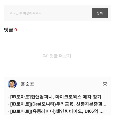
댓글
0
0/0
댓글 더보기
홍준표
[IB토마토]한앤컴퍼니, 마이크로웍스 매각 장기화 대비…배당 회수판 깔았다
[IB토마토](Deal모니터)우리금융, 신종자본증권 발행했지만 차환금리 '부담'
[IB토마토](유증레이다)엘앤씨바이오, 1406억 유증…최대주주는 절반만 청약