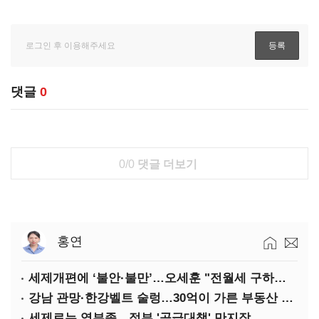
댓글
0
0/0
댓글 더보기
홍연
세제개편에 ‘불안·불만’…오세훈 "전월세 구하기 더 힘들어질 것"
강남 관망·한강벨트 술렁…30억이 가른 부동산 민심
세제로는 역부족…정부 '공급대책' 만지작