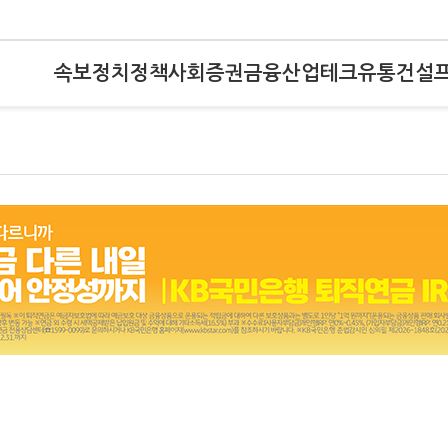
속보
정치
정책
사회
증권
금융
산업
테크
유통
건설