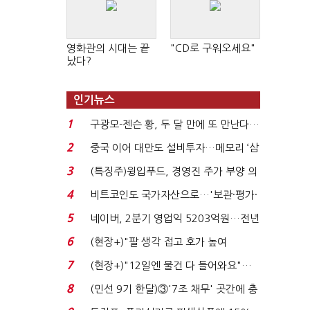
영화관의 시대는 끝
"CD로 구워오세요"
났다?
인기뉴스
1
구광모-젠슨 황, 두 달 만에 또 만난다…
로봇·AI 등 논...
2
중국 이어 대만도 설비투자…메모리 ‘삼
국전쟁’
3
(특징주)윙입푸드, 경영진 주가 부양 의
지에 상한가...
4
비트코인도 국가자산으로…'보관·평가·
처분' 기준은 ...
5
네이버, 2분기 영업익 5203억원…전년
비 0.2% 감소...
6
(현장+)"팔 생각 접고 호가 높여
요"…'덜 똘똘한 한 채' 20...
7
(현장+)"12일엔 물건 다 들어와요"…
빈 매대 채우며 문 연 ...
8
(민선 9기 한달)③'7조 채무' 곳간에 충
격…추미애, 20년...